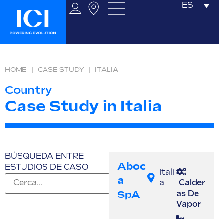
ES
HOME
|
CASE STUDY
|
ITALIA
Country
Case Study in Italia
BÚSQUEDA ENTRE
Aboc
ESTUDIOS DE CASO
Itali
A
a
Calder
SpA
as De
Vapor