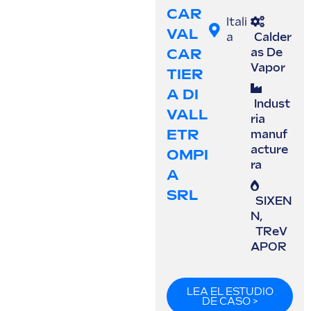
CAR
Itali
VAL
a
Calder
CAR
as De
Vapor
TIER
A DI
Indust
VALL
ria
ETR
manuf
acture
OMPI
ra
A
SRL
SIXEN
N
,
TReV
APOR
LEA EL ESTUDIO
DE CASO >