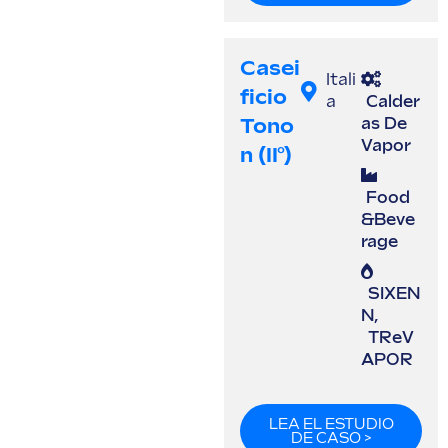
Casei
Itali
Ficio
a
Calder
Tono
as De
Vapor
N (II°)
Food
&Beve
rage
SIXEN
N
,
TReV
APOR
LEA EL ESTUDIO
DE CASO >