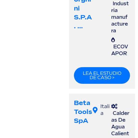
Indust
Ni
ria
S.p.A
manuf
acture
. ...
ra
ECOV
APOR
LEA EL ESTUDIO
DE CASO >
Beta
Itali
Tools
a
Calder
SpA
as De
Agua
Calient