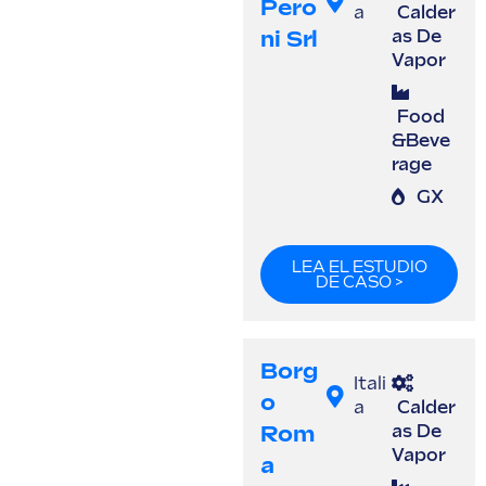
Pero
a
Calder
Ni Srl
as De
Vapor
Food
&Beve
rage
GX
LEA EL ESTUDIO
DE CASO >
Borg
Itali
O
a
Calder
Rom
as De
Vapor
A