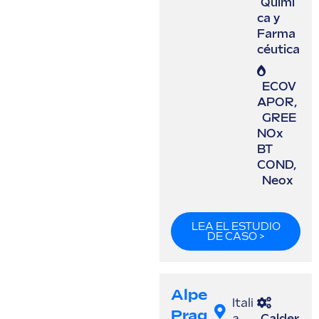
Quími
ca y
Farma
céutica
ECOV
APOR
,
GREE
NOx
BT
COND
,
Neox
LEA EL ESTUDIO
DE CASO >
Alpe
Itali
Prag