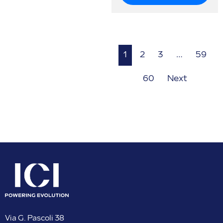
1
2
3
…
59
60
Next
Via G. Pascoli 38