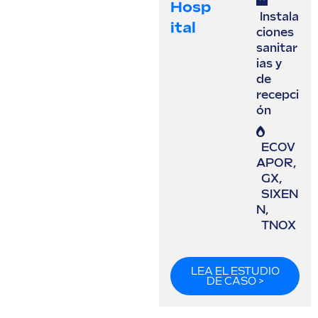
Hosp
Instala
Ital
ciones
sanitar
ias y
de
recepci
ón
ECOV
APOR
,
GX
,
SIXEN
N
,
TNOX
LEA EL ESTUDIO
DE CASO >