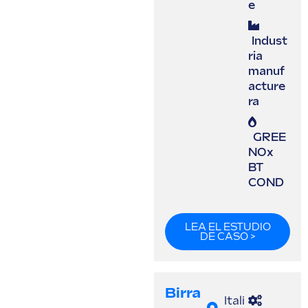
e
Indust
ria
manuf
acture
ra
GREE
NOx
BT
COND
LEA EL ESTUDIO
DE CASO >
Birra
Itali