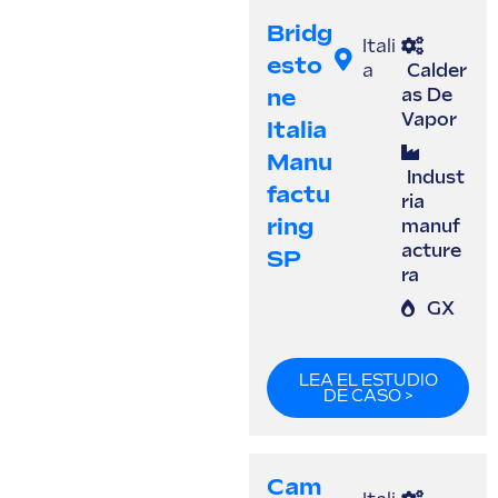
Bridg
Itali
Esto
a
Calder
Ne
as De
Vapor
Italia
Manu
Indust
Factu
ria
Ring
manuf
acture
SP
ra
GX
LEA EL ESTUDIO
DE CASO >
Cam