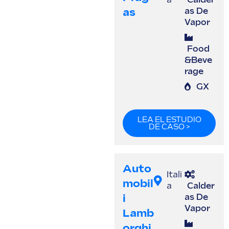
a
Calder
As
as De
Vapor
Food
&Beve
rage
GX
LEA EL ESTUDIO
DE CASO >
Auto
Itali
Mobil
a
Calder
I
as De
Vapor
Lamb
Orghi