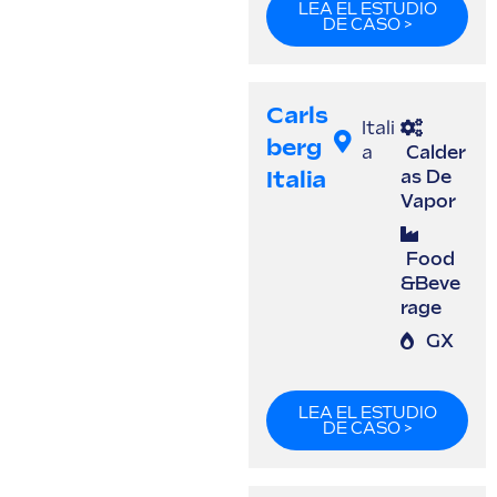
LEA EL ESTUDIO
DE CASO >
Carls
Itali
Berg
a
Calder
Italia
as De
Vapor
Food
&Beve
rage
GX
LEA EL ESTUDIO
DE CASO >