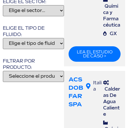
ELIGE EL SECTOR:
Quími
ca y
Farma
céutica
ELIGE EL TIPO DE
GX
FLUIDO:
LEA EL ESTUDIO
DE CASO >
FILTRAR POR
PRODUCTO:
ACS
Itali
DOB
a
Calder
FAR
as De
Agua
SPA
Calient
e