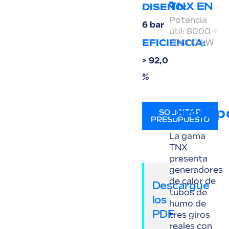
TNX EN
DISEÑO:
Potencia
6 bar
útil: 8000 ÷
EFICIENCIA:
20000 kW
> 92,0
%
Descrip
SOLICITAR
PRESUPUESTO
La gama
TNX
presenta
generadores
de calor de
Descargue
tubos de
los
humo de
PDF
tres giros
reales con