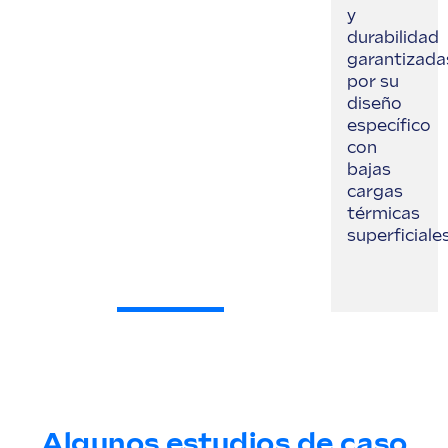
y
durabilidad
garantizada
por su
diseño
específico
con
bajas
cargas
térmicas
superficiales
Algunos estudios de caso