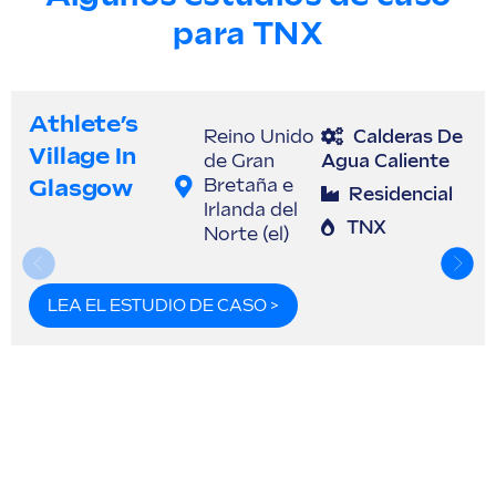
para TNX
Athlete’s
Reino Unido
Calderas De
Village In
de Gran
Agua Caliente
Glasgow
Bretaña e
Residencial
Irlanda del
TNX
Norte (el)
LEA EL ESTUDIO DE CASO >