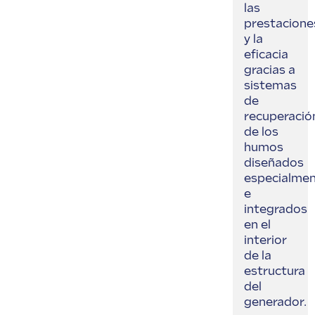
las
prestacione
y la
eficacia
gracias a
sistemas
de
recuperació
de los
humos
diseñados
especialme
e
integrados
en el
interior
de la
estructura
del
generador.