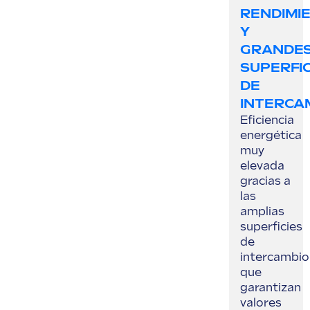
RENDIMI
Y
GRANDE
SUPERFIC
DE
INTERCA
Eficiencia
energética
muy
elevada
gracias a
las
amplias
superficies
de
intercambio
que
garantizan
valores