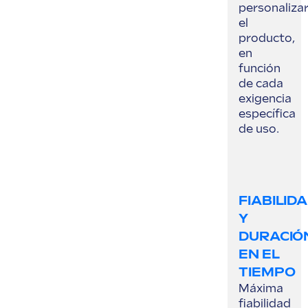
personaliza
el
producto,
en
función
de cada
exigencia
específica
de uso.
FIABILID
Y
DURACIÓ
EN EL
TIEMPO
Máxima
fiabilidad