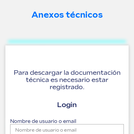
Anexos técnicos
DIBUJO TÉCNICO
DWG TNX 3000
Para descargar la documentación
DWG TNX 3500
técnica es necesario estar
DWG TNX 4000
registrado.
DWG TNX 5000
Login
DWG TNX 6000
DWG TNX 7000
Nombre de usuario o email
DWG TNXEN 8000
DWG TNXEN 16000