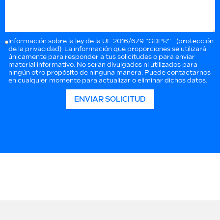
Información sobre la ley de la UE 2016/679 “GDPR” - (protección
de la privacidad): La información que proporciones se utilizará
únicamente para responder a tus solicitudes o para enviar
material informativo. No serán divulgados ni utilizados para
ningún otro propósito de ninguna manera. Puede contactarnos
en cualquier momento para actualizar o eliminar dichos datos.
ENVIAR SOLICITUD