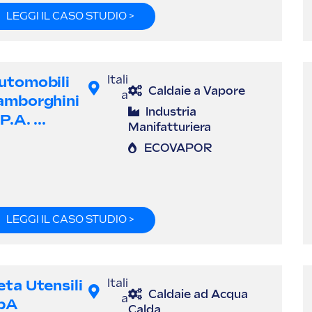
LEGGI IL CASO STUDIO >
utomobili
Itali
Caldaie a Vapore
a
amborghini
Industria
p.A. ...
Manifatturiera
ECOVAPOR
LEGGI IL CASO STUDIO >
eta Utensili
Itali
Caldaie ad Acqua
a
pA
Calda