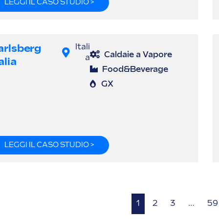
LEGGI IL CASO STUDIO >
arlsberg
Itali
Caldaie a Vapore
a
alia
Food&Beverage
GX
LEGGI IL CASO STUDIO >
1
2
3
…
59