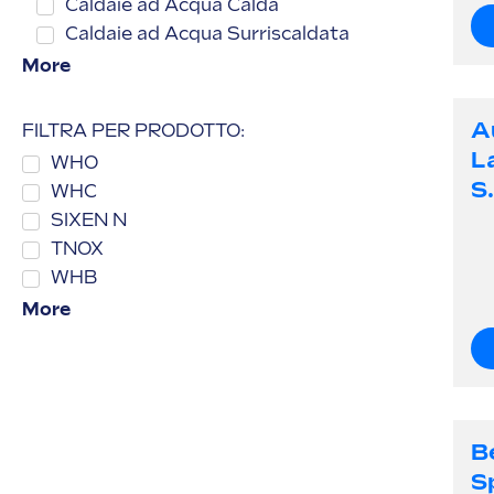
Caldaie ad Acqua Calda
Caldaie ad Acqua Surriscaldata
More
A
FILTRA PER PRODOTTO:
L
WHO
S.
WHC
SIXEN N
TNOX
WHB
More
B
S