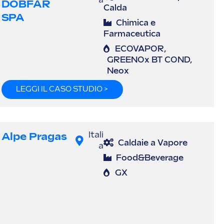
a
DOBFAR
Calda
SPA
Chimica e
Farmaceutica
ECOVAPOR
,
GREENOx BT COND
,
Neox
LEGGI IL CASO STUDIO >
Alpe Pragas
Itali
Caldaie a Vapore
a
Food&Beverage
GX