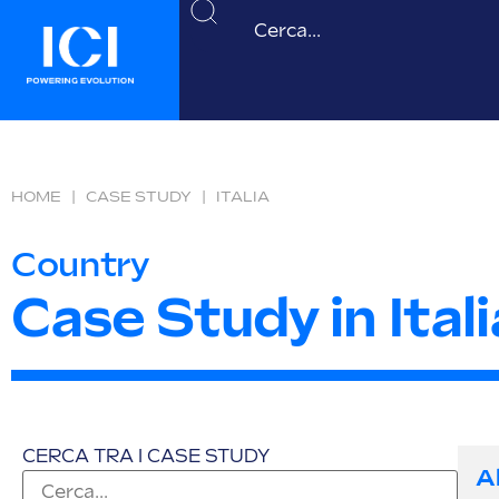
HOME
|
CASE STUDY
|
ITALIA
Country
Case Study in Itali
CERCA TRA I CASE STUDY
A