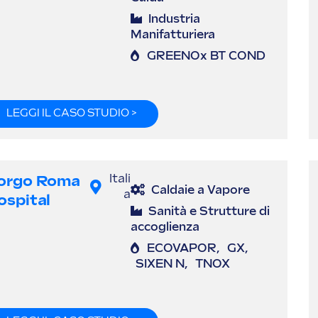
Industria
Manifatturiera
GREENOx BT COND
LEGGI IL CASO STUDIO >
orgo Roma
Itali
Caldaie a Vapore
a
ospital
Sanità e Strutture di
accoglienza
ECOVAPOR
,
GX
,
SIXEN N
,
TNOX