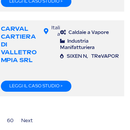
LEGGI IL CASO STUDIO >
CARVAL
Itali
Caldaie a Vapore
a
CARTIERA
Industria
DI
Manifatturiera
VALLETRO
SIXEN N
,
TReVAPOR
MPIA SRL
LEGGI IL CASO STUDIO >
60
Next