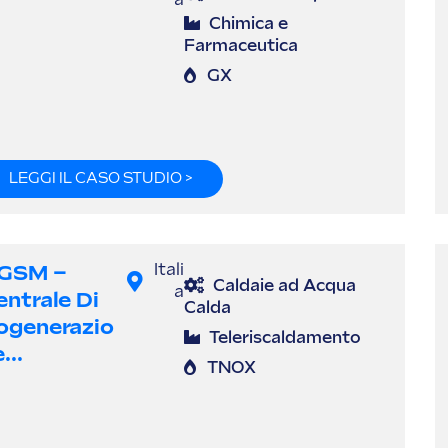
a
Chimica e
Farmaceutica
GX
LEGGI IL CASO STUDIO >
GSM –
Itali
Caldaie ad Acqua
a
entrale Di
Calda
ogenerazio
Teleriscaldamento
...
TNOX