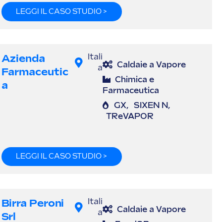
LEGGI IL CASO STUDIO >
Azienda
Itali
Caldaie a Vapore
a
Farmaceutic
Chimica e
A
Farmaceutica
GX
,
SIXEN N
,
TReVAPOR
LEGGI IL CASO STUDIO >
Birra Peroni
Itali
Caldaie a Vapore
a
Srl