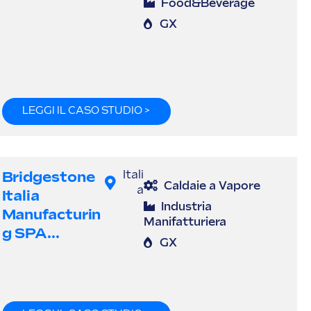
Food&Beverage
GX
LEGGI IL CASO STUDIO >
Bridgestone
Itali
Caldaie a Vapore
a
Italia
Industria
Manufacturin
Manifatturiera
G SPA...
GX