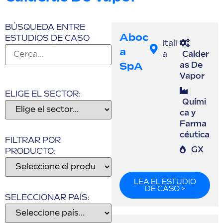
BÚSQUEDA ENTRE
Aboc
ESTUDIOS DE CASO
Itali
A
a
Calder
SpA
as De
Vapor
ELIGE EL SECTOR:
Quími
ca y
Farma
céutica
FILTRAR POR
GX
PRODUCTO:
LEA EL ESTUDIO
DE CASO >
SELECCIONAR PAÍS: