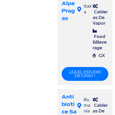
Alpe
Itali
Prag
a
Calder
As
as De
Vapor
Food
&Beve
rage
GX
LEA EL ESTUDIO
DE CASO >
Anti
Ru
Bioti
ma
Calder
Ce Sa
nía
as De