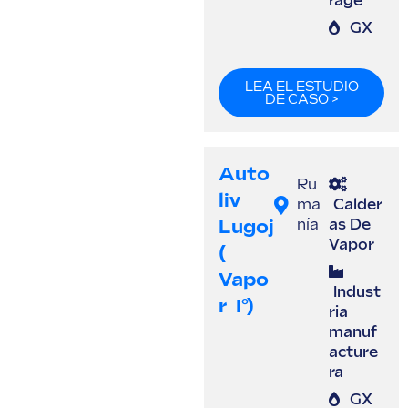
rage
GX
LEA EL ESTUDIO
DE CASO >
Auto
Ru
Liv
ma
Calder
Lugoj
nía
as De
Vapor
(
Vapo
Indust
R I°)
ria
manuf
acture
ra
GX