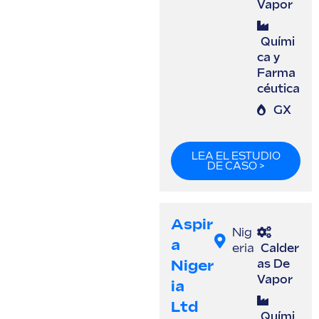
Vapor
Quími
ca y
Farma
céutica
GX
LEA EL ESTUDIO
DE CASO >
Aspir
Nig
A
eria
Calder
Niger
as De
Vapor
Ia
Ltd
Quími