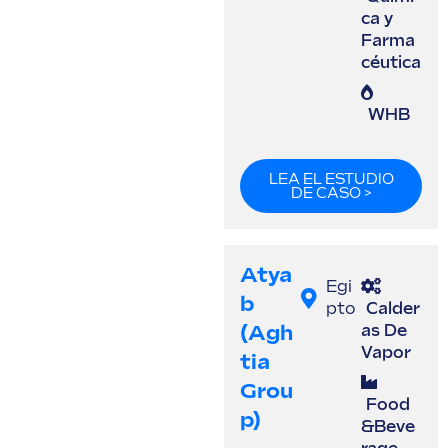
ca y
Farma
céutica
WHB
LEA EL ESTUDIO
DE CASO >
Atya
Egi
B
pto
Calder
(Agh
as De
Vapor
Tia
Grou
Food
P)
&Beve