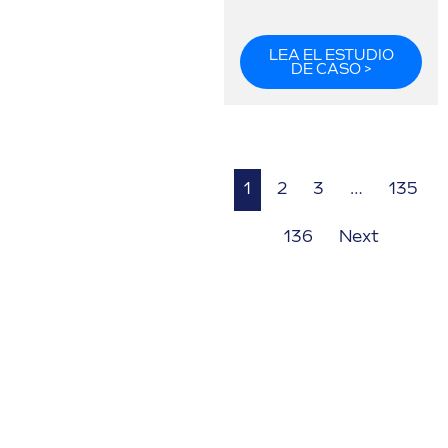
LEA EL ESTUDIO
DE CASO >
1
2
3
…
135
136
Next