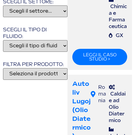
SCEGLI IL SETTORE:
Chimic
a e
Farma
ceutica
SCEGLI IL TIPO DI
GX
FLUIDO:
LEGGI IL CASO
STUDIO >
FILTRA PER PRODOTTO:
Auto
Ro
Liv
ma
Caldai
Lugoj
nia
e ad
Olio
(olio
Diater
Diate
mico
Rmico