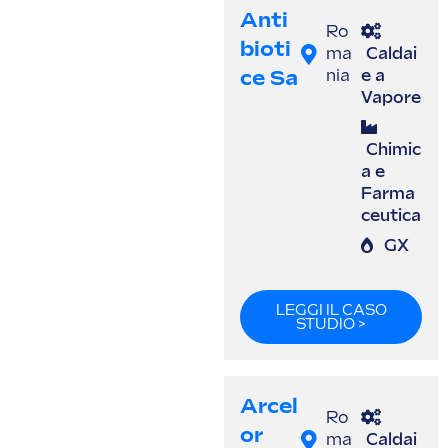
Anti
Ro
Bioti
ma
Caldai
Ce Sa
nia
e a
Vapore
Chimic
a e
Farma
ceutica
GX
LEGGI IL CASO
STUDIO >
Arcel
Ro
Or
ma
Caldai