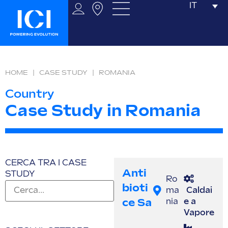
IT
HOME
|
CASE STUDY
|
ROMANIA
Country
Case Study in Romania
CERCA TRA I CASE
Anti
STUDY
Ro
Bioti
ma
Caldai
Ce Sa
nia
e a
Vapore