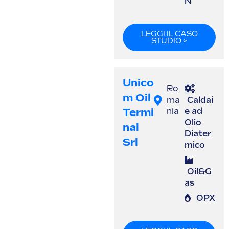
N
LEGGI IL CASO
STUDIO >
Unico
Ro
M Oil
ma
Caldai
Termi
nia
e ad
Olio
Nal
Diater
Srl
mico
Oil&G
as
OPX