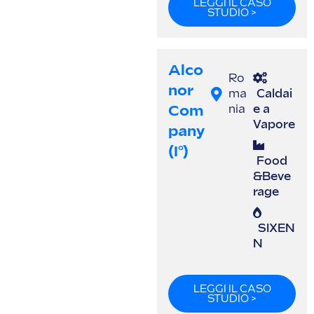
LEGGI IL CASO
STUDIO >
Alco
Ro
Nor
ma
Caldai
Com
nia
e a
Vapore
Pany
(I°)
Food
&Beve
rage
SIXEN
N
LEGGI IL CASO
STUDIO >