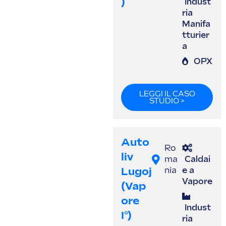
)
Indust
ria
Manifa
tturier
a
OPX
LEGGI IL CASO
STUDIO >
Auto
Ro
Liv
ma
Caldai
Lugoj
nia
e a
Vapore
(vap
Ore
Indust
I°)
ria