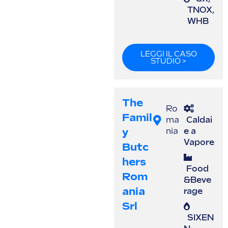
TNOX
,
WHB
LEGGI IL CASO
STUDIO >
The
Ro
Famil
ma
Caldai
Y
nia
e a
Vapore
Butc
Hers
Food
Rom
&Beve
Ania
rage
Srl
SIXEN