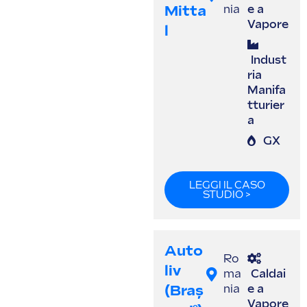
Mitta
nia
e a
Vapore
L
Indust
ria
Manifa
tturier
a
GX
LEGGI IL CASO
STUDIO >
Auto
Ro
Liv
ma
Caldai
(Braș
nia
e a
Vapore