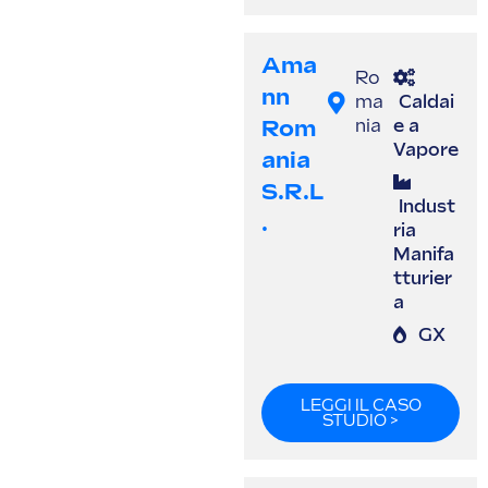
Ama
Ro
Nn
ma
Caldai
Rom
nia
e a
Vapore
Ania
S.r.l
Indust
.
ria
Manifa
tturier
a
GX
LEGGI IL CASO
STUDIO >