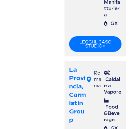
Manifa
tturier
a
GX
LEGGI IL CASO
STUDIO >
La
Ro
Provi
ma
Caldai
Ncia,
nia
e a
Vapore
Carm
Istin
Food
Grou
&Beve
P
rage
GX
,