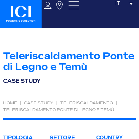
IT
Teleriscaldamento Ponte
di Legno e Temù
CASE STUDY
HOME
|
CASE STUDY
|
TELERISCALDAMENTO
|
TELERISCALDAMENTO PONTE DI LEGNO E TEMÙ
TIPOLOGIA
SETTORE
COUNTRY