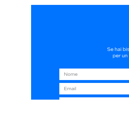
Se hai bi
per un 