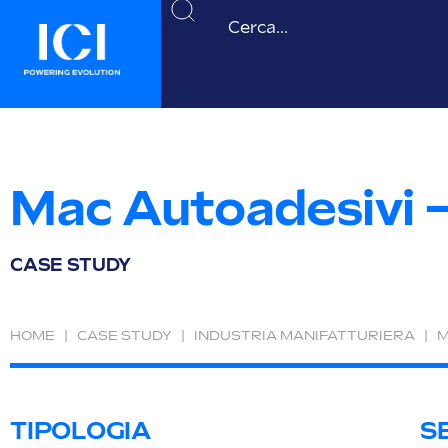
Mac Autoadesivi –
CASE STUDY
HOME
|
CASE STUDY
|
INDUSTRIA MANIFATTURIERA
|
M
TIPOLOGIA
S