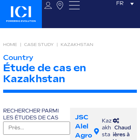
FR
HOME
|
CASE STUDY
|
KAZAKHSTAN
Country
Étude de cas en
Kazakhstan
RECHERCHER PARMI
JSC
LES ÉTUDES DE CAS
Kaz
Alel
akh
Chaud
Agro
sta
ières à