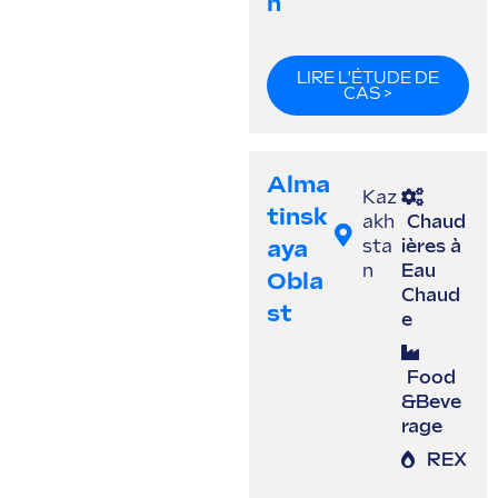
N
LIRE L'ÉTUDE DE
CAS >
Alma
Kaz
Tinsk
akh
Chaud
Aya
sta
ières à
n
Eau
Obla
Chaud
St
e
Food
&Beve
rage
REX