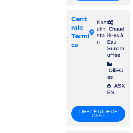
Cent
Kaz
Rale
akh
Chaud
Termi
sta
ières à
n
Eau
Ca
Surcha
uffée
Oil&G
as
ASX
EN
LIRE L'ÉTUDE DE
CAS >