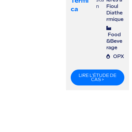
Termi
sta
ières à
n
Fioul
Ca
Diathe
rmique
Food
&Beve
rage
OPX
LIRE L'ÉTUDE DE
CAS >