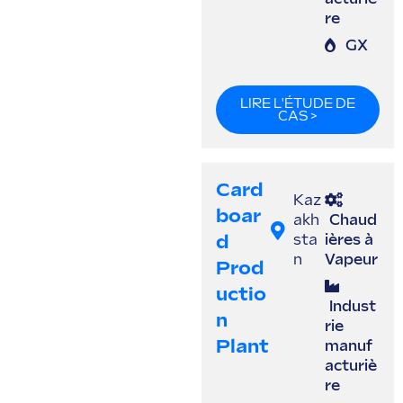
re
GX
LIRE L'ÉTUDE DE
CAS >
Card
Kaz
Boar
akh
Chaud
D
sta
ières à
n
Vapeur
Prod
Uctio
Indust
N
rie
Plant
manuf
acturiè
re