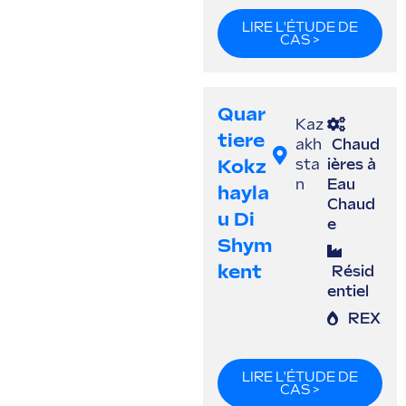
LIRE L'ÉTUDE DE
CAS >
Quar
Kaz
Tiere
akh
Chaud
Kokz
sta
ières à
n
Eau
Hayla
Chaud
U Di
e
Shym
Kent
Résid
entiel
REX
LIRE L'ÉTUDE DE
CAS >