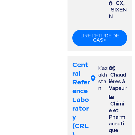
GX
,
SIXEN
N
LIRE L'ÉTUDE DE
CAS >
Cent
Kaz
Ral
akh
Chaud
Refer
sta
ières à
n
Vapeur
Ence
Labo
Chimi
Rator
e et
Y
Pharm
aceuti
(CRL
que
)...