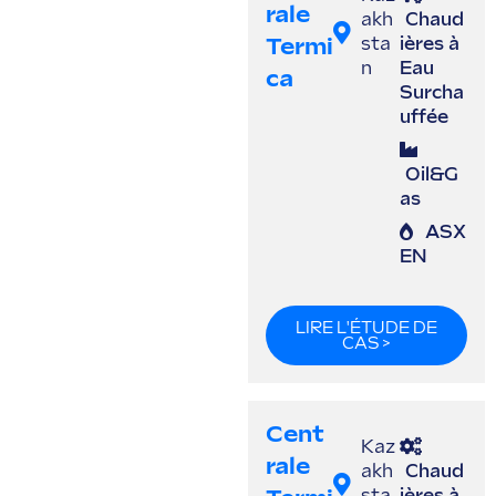
Rale
akh
Chaud
Termi
sta
ières à
n
Eau
Ca
Surcha
uffée
Oil&G
as
ASX
EN
LIRE L'ÉTUDE DE
CAS >
Cent
Kaz
Rale
akh
Chaud