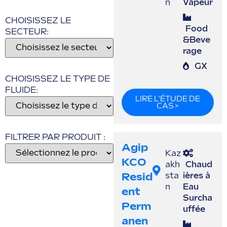
n
Vapeur
CHOISISSEZ LE
Food
SECTEUR:
&Beve
rage
GX
CHOISISSEZ LE TYPE DE
FLUIDE:
LIRE L'ÉTUDE DE
CAS >
FILTRER PAR PRODUIT :
Agip
Kaz
KCO
akh
Chaud
Resid
sta
ières à
n
Eau
Ent
Surcha
Perm
uffée
Anen