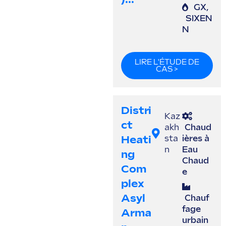
GX
,
SIXEN
N
LIRE L'ÉTUDE DE
CAS >
Distri
Kaz
Ct
akh
Chaud
Heati
sta
ières à
n
Eau
Ng
Chaud
Com
e
Plex
Asyl
Chauf
fage
Arma
urbain