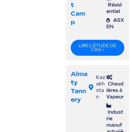
T
Résid
entiel
Cam
ASX
P
EN
LIRE L'ÉTUDE DE
CAS >
Alma
Kaz
Ty
akh
Chaud
Tann
sta
ières à
n
Vapeur
Ery
Indust
rie
manuf
acturiè