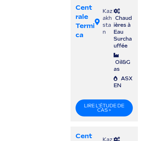
Cent
Kaz
Rale
akh
Chaud
Termi
sta
ières à
n
Eau
Ca
Surcha
uffée
Oil&G
as
ASX
EN
LIRE L'ÉTUDE DE
CAS >
Cent
Kaz