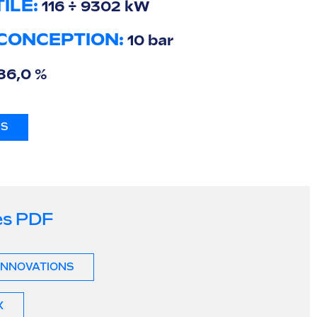
ILE:
116 ÷ 9302 kW
 CONCEPTION:
10 bar
86,0 %
IS
es PDF
INNOVATIONS
X