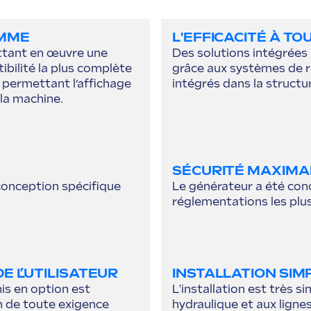
AMME
L'EFFICACITÉ À TO
ttant en œuvre une
Des solutions intégrées 
bilité la plus complète
grâce aux systèmes de 
 permettant l’affichage
intégrés dans la structu
la machine.
SÉCURITÉ MAXIMA
 conception spécifique
Le générateur a été con
réglementations les plus
E L’UTILISATEUR
INSTALLATION SIM
is en option est
L'installation est très si
n de toute exigence
hydraulique et aux ligne