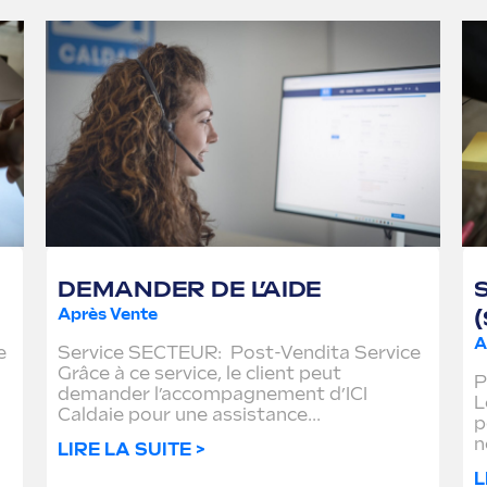
DEMANDER DE L’AIDE
Après Vente
A
e
Service SECTEUR: Post-Vendita Service
Grâce à ce service, le client peut
P
demander l’accompagnement d’ICI
L
Caldaie pour une assistance...
p
n
LIRE LA SUITE >
L