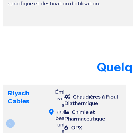
spécifique et destination d’utilisation.
Quelq
Riyadh
Émi
Chaudières à Fioul
rat
Cables
Diathermique
s
ara
Chimie et
bes
Pharmaceutique
uni
OPX
s