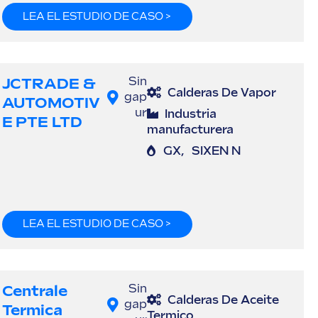
LEA EL ESTUDIO DE CASO >
JCTRADE &
Sin
Calderas De Vapor
gap
AUTOMOTIV
ur
Industria
E PTE LTD
manufacturera
GX
,
SIXEN N
LEA EL ESTUDIO DE CASO >
Centrale
Sin
Calderas De Aceite
gap
Termica
Termico