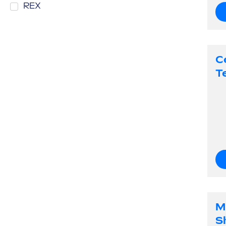
REX
C
T
M
S