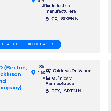
gap
ur
Industria
manufacturera
GX
,
SIXEN N
LEA EL ESTUDIO DE CASO >
D (Becton,
Sin
Calderas De Vapor
gap
ickinson
ur
Química y
nd
Farmacéutica
ompany)
REX
,
SIXEN N