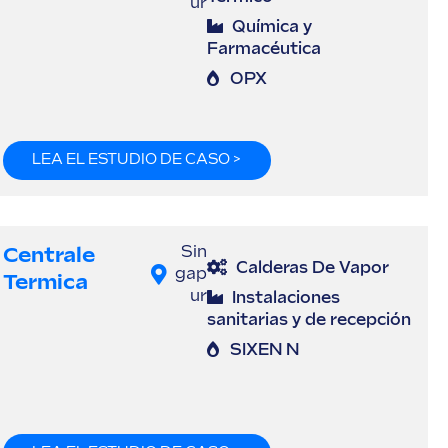
ur
Química y
Farmacéutica
OPX
LEA EL ESTUDIO DE CASO >
Centrale
Sin
Calderas De Vapor
gap
Termica
ur
Instalaciones
sanitarias y de recepción
SIXEN N