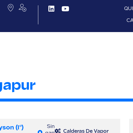
QU
C
gapur
son (I°)
Sin
Calderas De Vapor