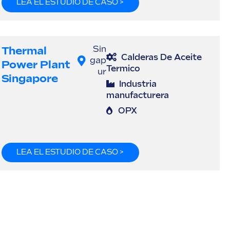
LEA EL ESTUDIO DE CASO >
Thermal
Sin
Calderas De Aceite
gap
Power Plant
Termico
ur
Singapore
Industria
manufacturera
OPX
LEA EL ESTUDIO DE CASO >