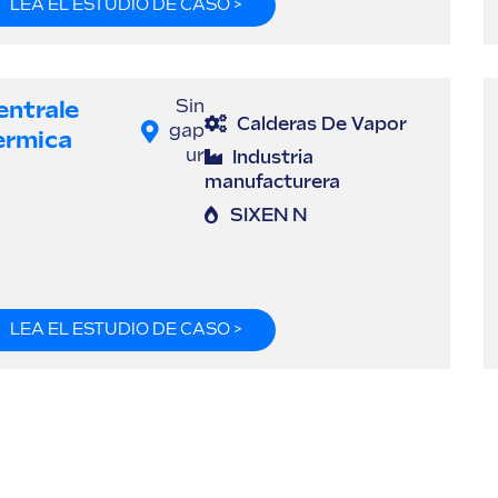
LEA EL ESTUDIO DE CASO >
entrale
Sin
Calderas De Vapor
gap
ermica
ur
Industria
manufacturera
SIXEN N
LEA EL ESTUDIO DE CASO >