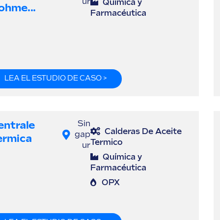
ur
Química y
ohme...
Farmacéutica
LEA EL ESTUDIO DE CASO >
entrale
Sin
Calderas De Aceite
gap
ermica
Termico
ur
Química y
Farmacéutica
OPX