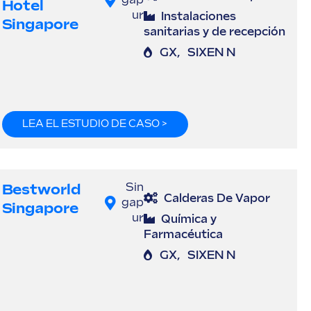
gap
Hotel
ur
Instalaciones
Singapore
sanitarias y de recepción
GX
,
SIXEN N
LEA EL ESTUDIO DE CASO >
Bestworld
Sin
Calderas De Vapor
gap
Singapore
ur
Química y
Farmacéutica
GX
,
SIXEN N