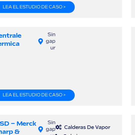
LEA EL ESTUDIO DE CASO >
entrale
Sin
gap
ermica
ur
LEA EL ESTUDIO DE CASO >
SD – Merck
Sin
Calderas De Vapor
gap
harp &