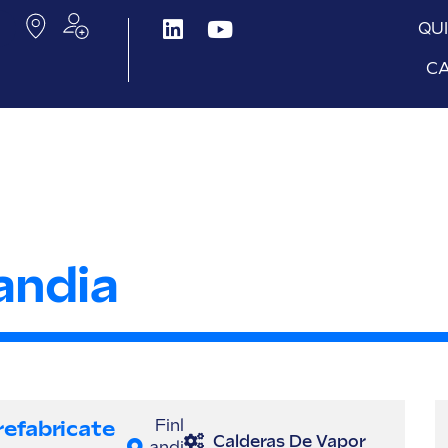
QU
C
andia
refabricate
Finl
Calderas De Vapor