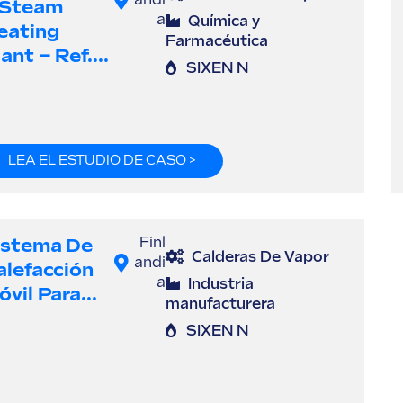
andi
 Steam
a
Química y
eating
Farmacéutica
ant – Ref....
SIXEN N
LEA EL ESTUDIO DE CASO >
istema De
Finl
Calderas De Vapor
andi
alefacción
a
Industria
vil Para...
manufacturera
SIXEN N