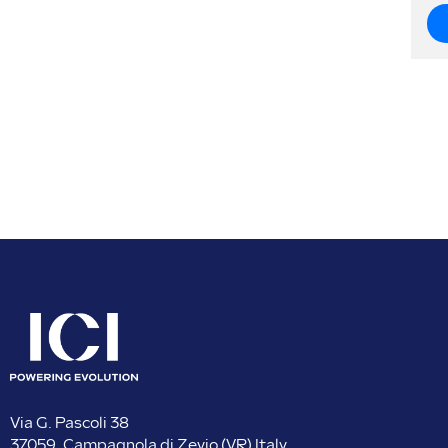
Via G. Pascoli 38
37059, Campagnola di Zevio (VR) Italy