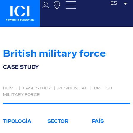
ES
British military force
CASE STUDY
HOME
|
CASE STUDY
|
RESIDENCIAL
|
BRITISH
MILITARY FORCE
TIPOLOGÍA
SECTOR
PAÍS