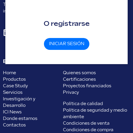
Tel.
+39 045 8738511
Correo electrónico:
info@icicaldaie.com
O registrarse
INICIAR SESIÓN
ENLACES ÚTILES
ABOUT
Home
Quienes somos
Productos
Certificaciones
Case Study
Proyectos financiados
Servicios
Privacy
Investigación y
Política de calidad
Desarrollo
Política de seguridad y medio
ICI News
ambiente
Donde estamos
Condiciones de venta
Contactos
Condiciones de compra