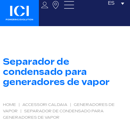
ES
Separador de
condensado para
generadores de vapor
HOME
|
ACCESSORI CALDAIA
|
GENERADORES DE
VAPOR
|
SEPARADOR DE CONDENSADO PARA
GENERADORES DE VAPOR