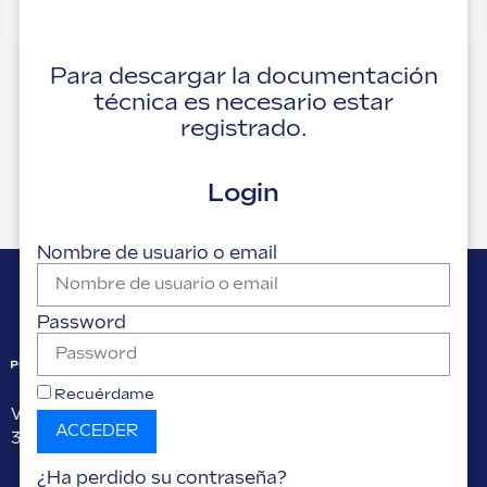
Para descargar la documentación
técnica es necesario estar
registrado.
Login
Nombre de usuario o email
Password
Recuérdame
Via G. Pascoli 38
ACCEDER
37059, Campagnola di Zevio (VR) Italy
¿Ha perdido su contraseña?