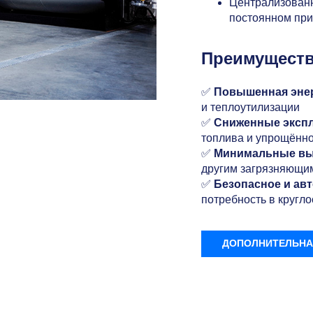
Централизованн
постоянном при
Преимущест
✅
Повышенная эне
и теплоутилизации
✅
Сниженные эксп
топлива и упрощённ
✅
Минимальные в
другим загрязняющи
✅
Безопасное и ав
потребность в кругл
ДОПОЛНИТЕЛЬНА