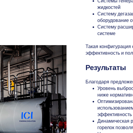
Системы генера
жидкостей
Систему дегаза
оборудование о
Систему расшир
системе
Такая конфигурация 
эффективность и пол
Результаты
Благодаря предложен
Уровень выброс
ниже норматив
Оптимизирована
использованием
эффективность
Динамическая р
горелок позвол