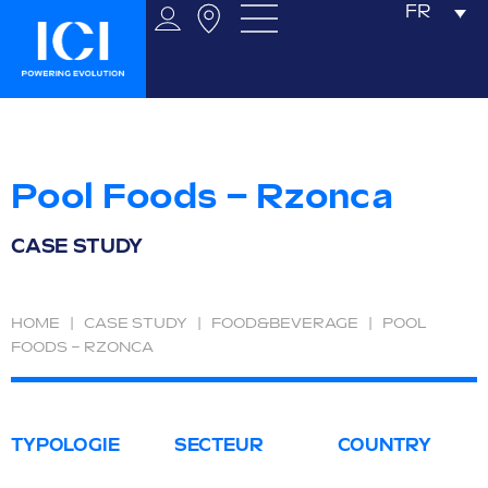
FR
Pool Foods – Rzonca
CASE STUDY
HOME
|
CASE STUDY
|
FOOD&BEVERAGE
|
POOL
FOODS – RZONCA
TYPOLOGIE
SECTEUR
COUNTRY