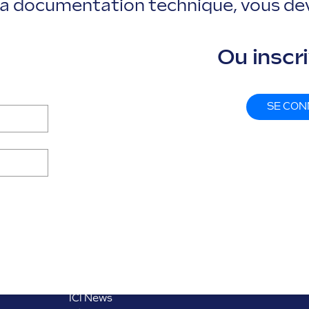
la documentation technique, vous de
Ou inscr
SE CO
LIENS UTILES
Home
Produits
Case Study
Service
Recherche et Développement
ICI News