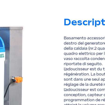
Descrip
Basamento accessoria
destro del generatore
della caldaia (nr.2 qua
quadro elettrico per 
vaso raccolta condens
riportate di seguito.
L’adoucisseur est du
régénération. La bout
sont dans une seul a
réglage de la dureté r
L’adoucisseur est co
conception, capteur 
programmation de ré