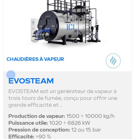
CHAUDIÈRES À VAPEUR
EVOSTEAM
EVOSTEAM est un générateur de vapeur à
trois tours de fumée, conçu pour offrir une
grande efficacité et...
Production de vapeur:
1500 ÷ 10000 kg/h
Puissance utile:
1020 ÷ 6826 kW
Pression de conception:
12 ou 15 bar
Efficacité:
>90 %