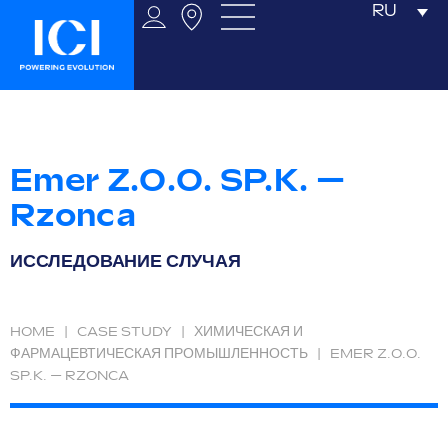
RU
Emer Z.O.O. SP.K. —
Rzonca
ИССЛЕДОВАНИЕ СЛУЧАЯ
HOME
|
CASE STUDY
|
ХИМИЧЕСКАЯ И
ФАРМАЦЕВТИЧЕСКАЯ ПРОМЫШЛЕННОСТЬ
|
EMER Z.O.O.
SP.K. — RZONCA