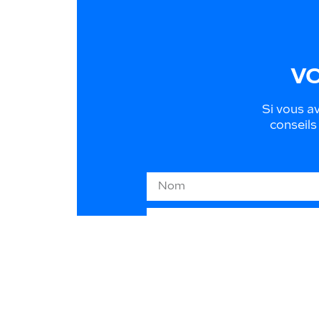
VO
Si vous av
conseils