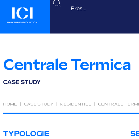
Centrale Termica
CASE STUDY
HOME
|
CASE STUDY
|
RÉSIDENTIEL
|
CENTRALE TERM
TYPOLOGIE
S