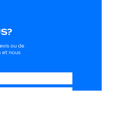
US?
devis ou de
s et nous