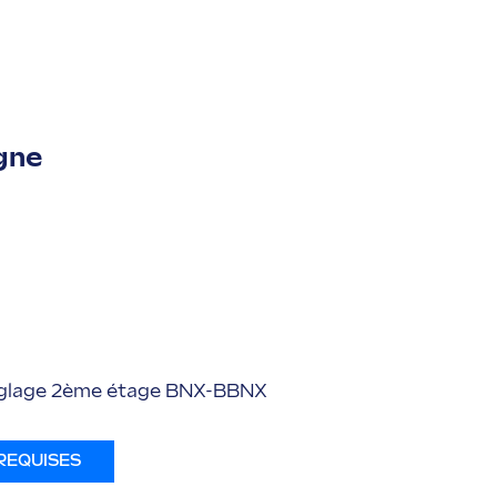
gne
 réglage 2ème étage BNX-BBNX
REQUISES