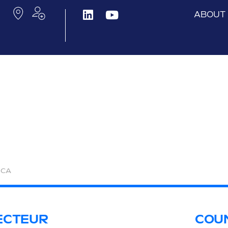
ABOUT
ICA
ECTEUR
COU