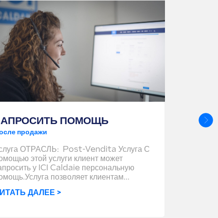
ЗАПРОСИТЬ ПОМОЩЬ
SERVI
осле продажи
(SLA)
После про
слуга ОТРАСЛЬ: Post-Vendita Услуга С
омощью этой услуги клиент может
Для перс
апросить у ICI Caldaie персональную
Service 
омощь.Услуга позволяет клиентам...
индивидуа
услуги, н
ИТАТЬ ДАЛЕЕ >
предприят
ЧИТАТЬ 