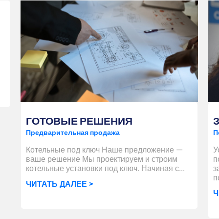
ГОТОВЫЕ РЕШЕНИЯ
Предварительная продажа
П
Котельные под ключ Наше предложение —
У
ваше решение Мы проектируем и строим
п
котельные установки под ключ. Начиная с...
з
п
ЧИТАТЬ ДАЛЕЕ >
Ч