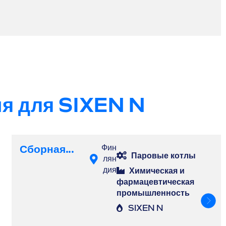
ия для SIXEN N
Сборная...
Фин
Паровые котлы
лян
дия
Химическая и
фармацевтическая
промышленность
SIXEN N