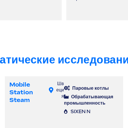
атические исследован
Mobile
Шв
Паровые котлы
еци
Station
я
Обрабатывающая
Steam
промышленность
SIXEN N