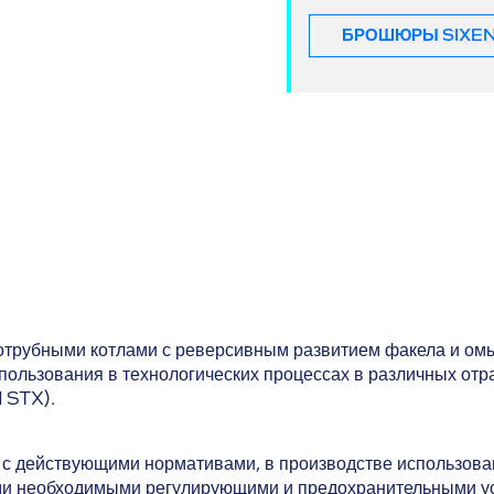
БРОШЮРЫ SIXEN
отрубными котлами с реверсивным развитием факела и ом
спользования в технологических процессах в различных о
N STX).
и с действующими нормативами, в производстве использова
еми необходимыми регулирующими и предохранительными ус