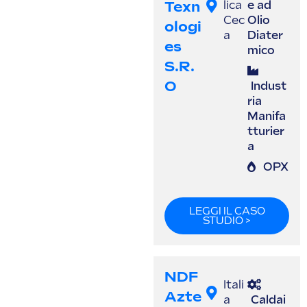
Texn
lica
e ad
Cec
Olio
Ologi
a
Diater
Es
mico
S.r.
O
Indust
ria
Manifa
tturier
a
OPX
LEGGI IL CASO
STUDIO >
NDF
Itali
Azte
a
Caldai