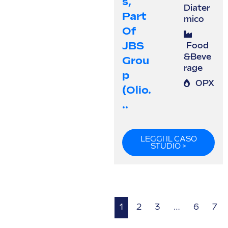
S,
Diater
Part
mico
Of
JBS
Food
&Beve
Grou
rage
P
OPX
(olio.
..
LEGGI IL CASO
STUDIO >
1
2
3
…
6
7