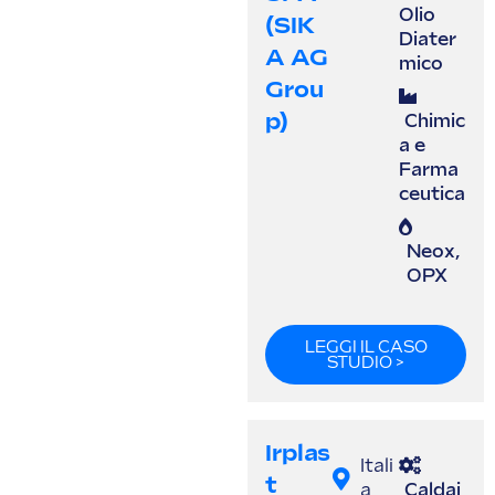
Olio
(SIK
Diater
A AG
mico
Grou
P)
Chimic
a e
Farma
ceutica
Neox
,
OPX
LEGGI IL CASO
STUDIO >
Irplas
Itali
T
a
Caldai