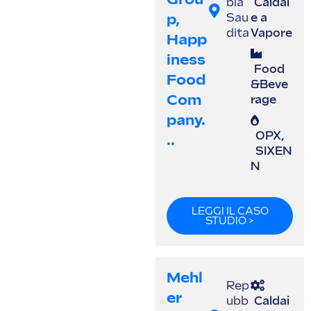
bia
Caldai
P,
Sau
e a
dita
Vapore
Happ
Iness
Food
Food
&Beve
Com
rage
Pany.
OPX
,
..
SIXEN
N
LEGGI IL CASO
STUDIO >
Mehl
Rep
Er
ubb
Caldai