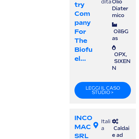
dita
Olio
Try
Diater
Com
mico
Pany
For
Oil&G
as
The
Biofu
OPX
,
El...
SIXEN
N
LEGGI IL CASO
STUDIO >
INCO
Itali
MAC
a
Caldai
SRL
e ad