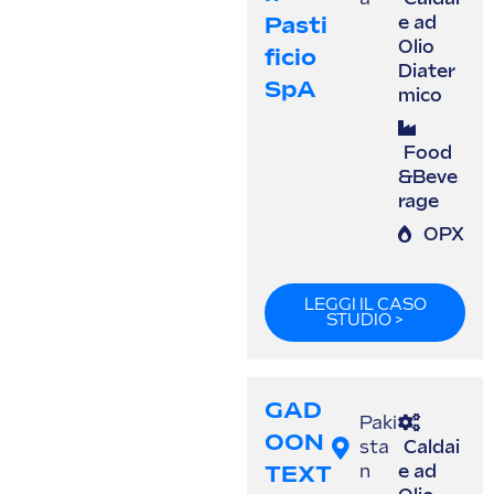
Pasti
e ad
Olio
Ficio
Diater
SpA
mico
Food
&Beve
rage
OPX
LEGGI IL CASO
STUDIO >
GAD
Paki
OON
sta
Caldai
TEXT
n
e ad