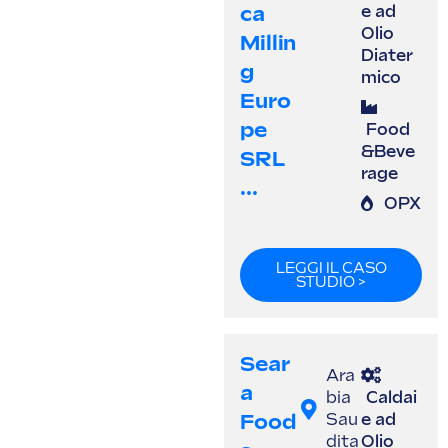
Ca
e ad
Olio
Millin
Diater
G
mico
Euro
Pe
Food
&Beve
SRL
rage
...
OPX
LEGGI IL CASO
STUDIO >
Sear
Ara
A
bia
Caldai
Food
Sau
e ad
dita
Olio