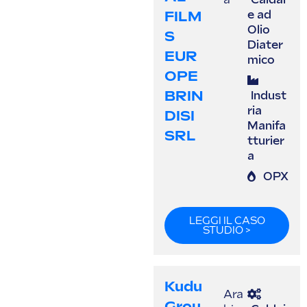
a
Caldai
FILM
e ad
Olio
S
Diater
EUR
mico
OPE
BRIN
Indust
ria
DISI
Manifa
SRL
tturier
a
OPX
LEGGI IL CASO
STUDIO >
Kudu
Ara
Grou