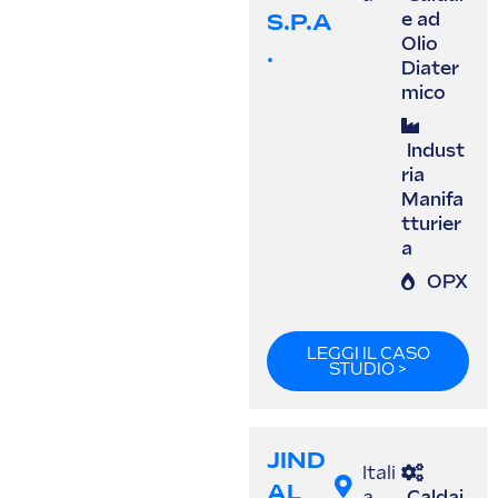
S.p.A
e ad
Olio
.
Diater
mico
Indust
ria
Manifa
tturier
a
OPX
LEGGI IL CASO
STUDIO >
JIND
Itali
AL