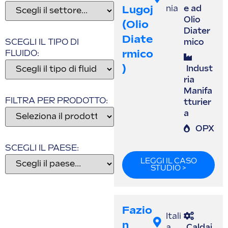
Lugoj
nia
e ad
Olio
(olio
Diater
Diate
SCEGLI IL TIPO DI
mico
Rmico
FLUIDO:
)
Indust
ria
Manifa
FILTRA PER PRODOTTO:
tturier
a
OPX
SCEGLI IL PAESE:
LEGGI IL CASO
STUDIO >
Fazio
Itali
N
a
Caldai