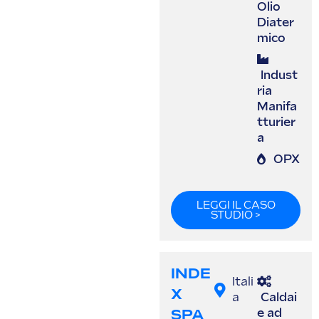
Olio
Diater
mico
Indust
ria
Manifa
tturier
a
OPX
LEGGI IL CASO
STUDIO >
INDE
Itali
X
a
Caldai
SPA
e ad