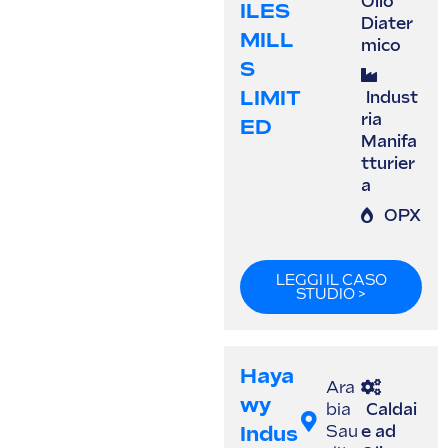
Olio
ILES
Diater
MILL
mico
S
LIMIT
Indust
ria
ED
Manifa
tturier
a
OPX
LEGGI IL CASO
STUDIO >
Haya
Ara
Wy
bia
Caldai
Indus
Sau
e ad